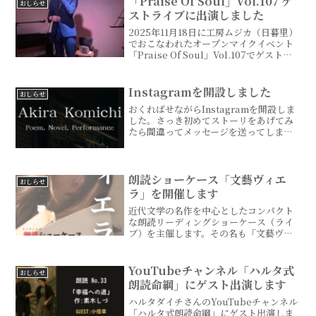
「Praise Of Soul」Vol.107 ゲ
おしらせ
ストライブに出演しました
2025年11月18日に工房ムジカ（日暮里）
でおこなわれたオープンマイクイベント
「Praise Of Soul」Vol.107でゲストラ
イブをつとめました。撮影：ハルタダイ
チ撮影：ShaLon撮影：ハルタダイチ撮
影：ShaLon前回・前々回...
Instagramを開設しました
おしらせ
おくればせながらInstagramを開設しま
した。さっき初めてストーリをあげてみ
たら間違ってメッセージを送ってしまい
大慌て。慣れないことはたのしいです
ね。ライブやオープンマイクでの写真や
動画を投稿していくつもりです。ストー
リーでは出演等の告...
朗読ショーケース「文藝ヴィエ
おしらせ
ラ」を開催します
近代文学の名作を中心としたコンパクト
な朗読リーディングショーケース（ライ
ブ）を主催します。その名も「文藝ヴィ
エラ」！日時：2026年2月8日(日) 開場
13:30／開演14:00／終演15:30会場：カフ
ェ・フライングティーポット（江古
YouTubeチャンネル「ハルタ式
おしらせ
田）...
朗読命綱」にゲスト出演します
ハルタダイチさんのYouTubeチャンネル
「ハルタ式朗読命綱」にゲスト出演しま