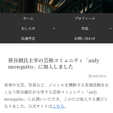
ホーム
プロフィール
おしらせ
作品
出演予定
お問い合わせ
笹谷創氏主宰の芸術コミュニティ「auly
mosquito」に加入しました
2025.08.12
音楽や文芸、写真など、ジャンルを横断する表現活動をお
こなう笹谷創氏が主宰する芸術コミュニティ「auly
mosquito」にお誘いいただき、このたび加入する運びと
なりました。公式サイトは
こちら
。