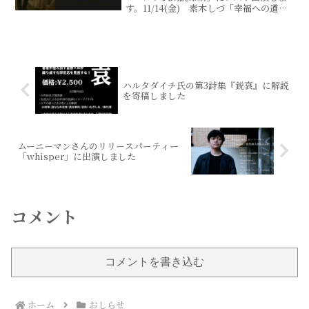
す。11/14(金) 素木しづ「幸福への道」
11/28(金) ヴァージニア・ウルフ（小径
章訳）「存在の瞬間：『スレイター社の
ピンは尖ってないね』」スポークンワー
ド...
ハルタダイチ氏の第3詩集『鋭哀』に解説
を寄稿しました
ムーニーマンさんのリリースパーティー
「whisper」に出演しました
コメント
コメントを書き込む
ホーム
おしらせ