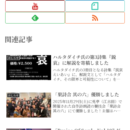
関連記事
ハルタダイチ氏の第3詩集『鋭
おしらせ
哀』に解説を寄稿しました
ハルタダイチ氏の3冊目となる詩集『鋭哀
えいあい』に、解説文として「ハルタダ
イチ、その限界と可能性について」を寄
稿しました。本詩集では、各作品にAIに
よる作品批評およびイメージイラストが
付されています。すでにAIの批評がある
「果詩合 其の六」優勝しました
おしらせ
のに、このうえなに...
2025年11月29日(土)に兎亭（江古田）で
開催された自作詩朗読の競技会「果詩合
其の六」にて優勝しました！主催はハル
タダイチさん、審査員はUechi
Yasushi、もり、Tsu白ma yuko各氏の3
名。欠場した容原静さんの代わりに大...